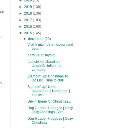
►
2020
(73)
►
2019
(130)
aar
►
2018
(136)
►
2017
(183)
►
2016
(160)
▼
2015
(145)
n
▼
december
(20)
Vrolijk uiteinde en opgeruimd
begin!
Kerst 2015 layout
Laatste kerstkaart en
calorieën tellen niet
vandaag
Stampin' Up! Christmas To
Do List | Time to chill
og
Stampin' Up! kerst
cadeaubon | kerstboom |
kerstwe...
Drivin' home for Christmas...
Dag 7 Label 7-daagse | Holly
Jolly Greetings | Van...
Dag 6 Label 7-daagse | Cozy
Christmas