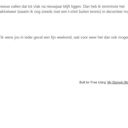
euw vallen dat tot vlak na nieuwjaar blijft liggen. Dan heb ik tenminste het
kwakkelweer (waarin ik nog steeds met een t-shirt buiten tennis) in december m
Ik wens jou in ieder geval een fijn weekend, wat voor weer het dan ook moge
Built for Free Using:
My Stampin Bl