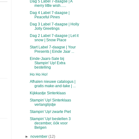
Dag 5 Label 7-daagse | A
merry little wish......
Dag 4 Label 7-daagse |
Peaceful Pines
Dag 3 Label 7-daagse | Holly
Jolly Greetings
Dag 2 Label 7-daagse | Let it
snow | Snow Place
Start Label 7-daagse | Your
Presents | Einde Jaar ...
Einde-Jaars-Sale bij
Stampin' Up! Extra
bestelling
Ho Ho Ho!
Afhalen nieuwe catalogus |
gratis make-and-take | ...
Kijkkastje Sinterklaas
Stampin' Up! Sinterklaas
verlanglijstje
Stampin' Up! zwarte Piet
Stampin' Up! bestellen 3
december, óók voor
Belgen
►
november
(12)